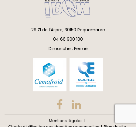
29 ZI de l'Aspre, 30150 Roquemaure
04 66 900 100
Dimanche : Fermé
reca
Mentions légales
Charte d’utilisation des données personnelles
Plan du site
Gestion des cookies