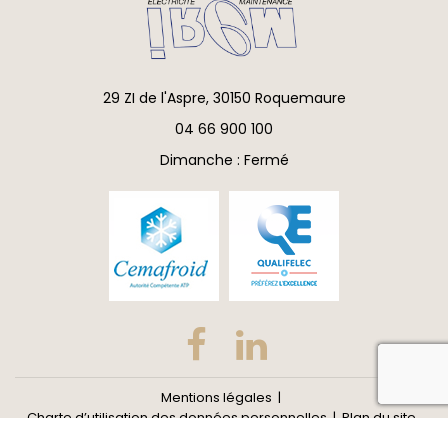
29 ZI de l'Aspre, 30150 Roquemaure
04 66 900 100
Dimanche : Fermé
reca
Mentions légales
Charte d’utilisation des données personnelles
Plan du site
Gestion des cookies